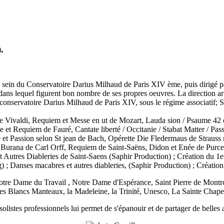
.
sein du Conservatoire Darius Milhaud de Paris XIV ème, puis dirigé pa
, dans lequel figurent bon nombre de ses propres oeuvres. La direction a
nservatoire Darius Milhaud de Paris XIV, sous le régime associatif; So
 de Vivaldi, Requiem et Messe en ut de Mozart, Lauda sion / Psaume 4
et Requiem de Fauré, Cantate liberté / Occitanie / Stabat Matter / Pass
 et Passion selon St jean de Bach, Opérette Die Fledermaus de Straus
Burana de Carl Orff, Requiem de Saint-Saëns, Didon et Enée de Purcel
utres Diableries de Saint-Saens (Saphir Production) ; Création du 1er
 Danses macabres et autres diableries, (Saphir Production) ; Création 
 Notre Dame du Travail , Notre Dame d'Espérance, Saint Pierre de Montr
s Blancs Manteaux, la Madeleine, la Trinité, Unesco, La Sainte Chapell
solistes professionnels lui permet de s'épanouir et de partager de belles