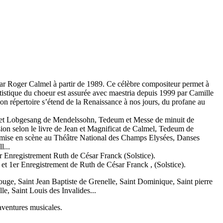
r Roger Calmel à partir de 1989. Ce célèbre compositeur permet à
rtistique du choeur est assurée avec maestria depuis 1999 par Camille
n répertoire s’étend de la Renaissance à nos jours, du profane au
2 et Lobgesang de Mendelssohn, Tedeum et Messe de minuit de
ion selon le livre de Jean et Magnificat de Calmel, Tedeum de
s mise en scène au Théâtre National des Champs Elysées, Danses
l...
 Enregistrement Ruth de César Franck (Solstice).
et 1er Enregistrement de Ruth de César Franck , (Solstice).
ouge, Saint Jean Baptiste de Grenelle, Saint Dominique, Saint pierre
e, Saint Louis des Invalides...
 aventures musicales.