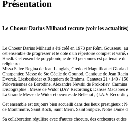
Présentation
Le Choeur Darius Milhaud recrute (voir les actualités)
Le Choeur Darius Milhaud a été créé en 1973 par Rémi Gousseau, au 
cet ensemble de progresser et le dote d'un répertoire complet et varié
Haedt. Cet ensemble polyphonique de 70 personnes est partenaire du co
religieux :
Missa Salve Regina de Jean Langlais, Credo et Magnificat et Gloria
Charpentier, Messe de Ste Cécile de Gounod, Cantique de Jean Racine 
Dvorak, Liesbeslieder et Requiem de Brahms, Cantates 21 / 140 / 150
Polovtsiennes de Borodine, Alexandre Nevski de Prokofiev, Carmina 
Discographie : Messe de Widor (JAV Recording); Danses Macabres et A
La Grande Messe de Widor et oeuvres de Bellenot , (J.A.V Recording) ;
Cet ensemble est toujours bien accueilli dans des lieux prestigieux :
de Montmartre, Saint Roch, Saint Merri, Saint Sulpice, Notre Dame de
Sa collaboration régulière avec d'autres choeurs, des orchestres et des 